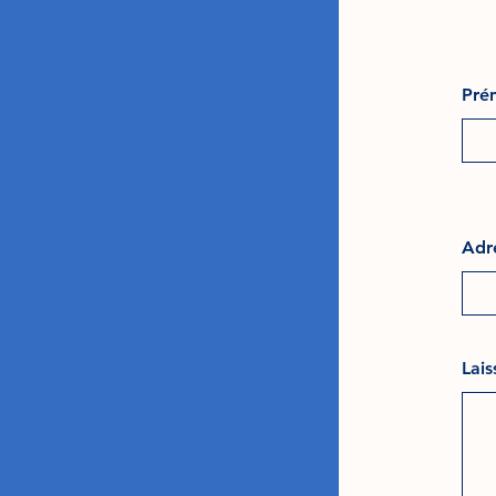
Pré
Adr
Lai