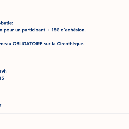
obatie:
on pour un participant + 15€ d’adhésion.
éneau OBLIGATOIRE sur la Circothèque.
19h
15
r