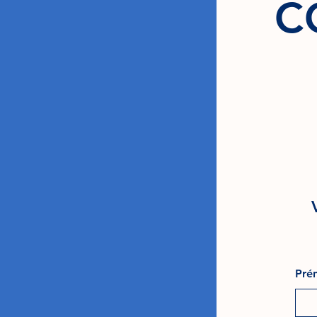
C
Pré